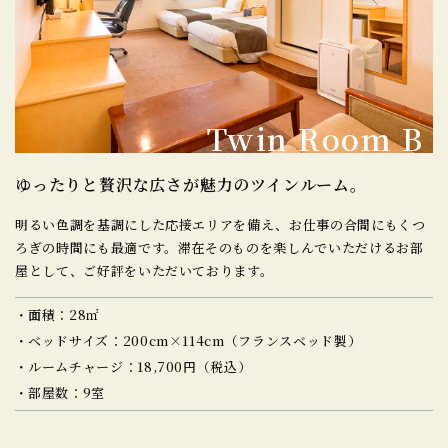
Twin Room B
ゆったりと贅沢な広さが
魅力のツインルーム。
明るい色調を基調にした応接エリアを備え、お仕事の合間にもくつ
ろぎの時間にも最適です。
滞在そのものを楽しんでいただけるお部
屋として、ご好評をいただいております。
面積：28㎡
ベッドサイズ：200cm×114cm（フランスベッド製）
ルームチャージ：18,700円（税込）
部屋数：9室